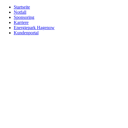
Zum
Startseite
Inhalt
Notfall
springen
Sponsoring
Karriere
Energiepark Hagenow
Kundenportal