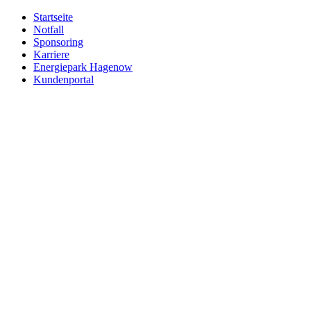
Zum
Startseite
Inhalt
Notfall
springen
Sponsoring
Karriere
Energiepark Hagenow
Kundenportal